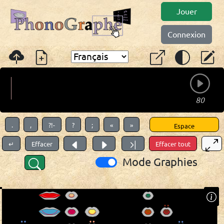
Jouer
Connexion
.
,
?!-
?
;
«
»
Espace
↵
Effacer
Effacer tout
Mode Graphies