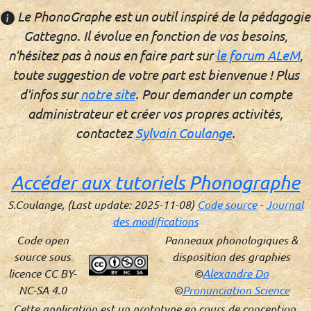
Le PhonoGraphe est un outil inspiré de la pédagogie
Gattegno. Il évolue en fonction de vos besoins,
n'hésitez pas à nous en faire part sur
le forum ALeM
,
toute suggestion de votre part est bienvenue ! Plus
d'infos sur
notre site
. Pour demander un compte
administrateur et créer vos propres activités,
contactez
Sylvain Coulange
.
Accéder aux tutoriels Phonographe
S.Coulange, (Last update: 2025-11-08)
Code source
-
Journal
des modifications
Code open
Panneaux phonologiques &
source sous
disposition des graphies
licence CC BY-
©
Alexandre Do
NC-SA 4.0
©
Pronunciation Science
Cette application est un prototype en cours de conception.